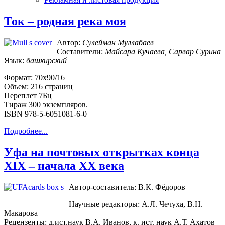
Ток – родная река моя
Автор:
Сулейман Муллабаев
Составители:
Майсара Кучаева, Сарвар Сурина
Язык:
башкирский
Формат: 70х90/16
Объем: 216 страниц
Переплет 7Бц
Тираж 300 экземпляров.
ISBN 978-5-6051081-6-0
Подробнее...
Уфа на почтовых открытках конца
XIX – начала XX века
Автор-составитель: В.К. Фёдоров
Научные редакторы: А.Л. Чечуха, В.Н.
Макарова
Рецензенты: д.ист.наук В.А. Иванов, к. ист. наук А.Т. Ахатов