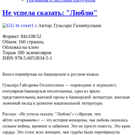
Не успела сказать: "Люблю"
Автор:
Гульсира Гиззатуллина
Формат: 84х108/32
Объем: 160 страниц
Обложка на клею
Тираж 300 экземпляров
ISBN 978-5-6053834-5-1
Книга-перевёртыш на башкирском и русском языках.
Гульсира Гайсарова-Гиззатуллина — переводчик и журналист,
популярная башкирская писательница, одна из ярких
представительниц женской прозы в башкирской литературе, внесшая
значимый вклад в развитие национальной литературы.
Рассказ: «Не успела сказать: "Люблю"» («Яратам, тип
йтеп
лг
рм
нем»
) — это история женщины, чья любовь оказалась
ə
ɵ
ɵ
ə
сильнее войны, времени и забвения. Это не просто повесть. Это крик
сердца. Это голос всех женщин, чьи судьбы были перечёркнуты