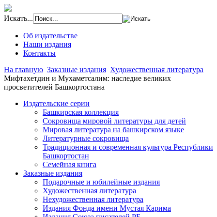
Искать...
Об издательстве
Наши издания
Контакты
На главную
Заказные издания
Художественная литература
Мифтахетдин и Мухаметсалим: наследие великих
просветителей Башкортостана
Издательские серии
Башкирская коллекция
Сокровища мировой литературы для детей
Мировая литература на башкирском языке
Литературные сокровища
Традиционная и современная культура Республики
Башкортостан
Семейная книга
Заказные издания
Подарочные и юбилейные издания
Художественная литература
Нехудожественная литература
Издания Фонда имени Мустая Карима
Издания Союза писателей РБ