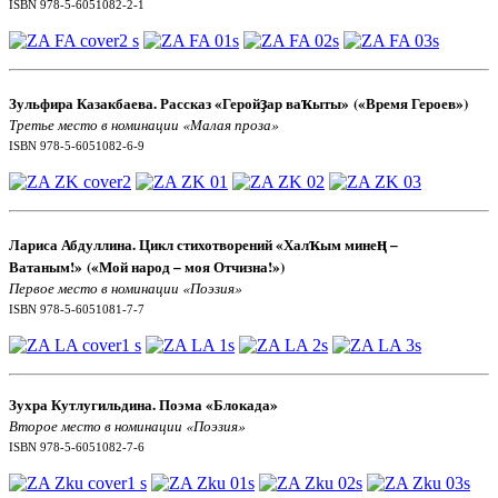
ISBN 978-5-6051082-2-1
ҙ
ҡ
Зульфира Казакбаева. Рассказ «Герой
ар ва
ыты
»
(«Время Героев
»)
Третье место в номинации «Малая проза»
ISBN 978-5-6051082-6-9
ҡ
ң
Лариса Абдуллина. Цикл стихотворений «Хал
ым мине
–
Ватаным!
»
(«Мой народ – моя Отчизна!
»)
Первое место в номинации «Поэзия»
ISBN 978-5-6051081-7-7
Зухра Кутлугильдина. Поэма «Блокада»
Второе место в номинации «Поэзия»
ISBN 978-5-6051082-7-6