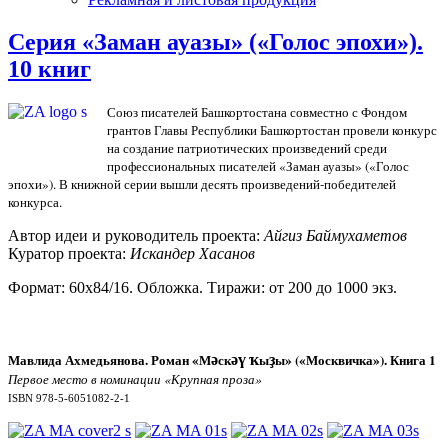
Серия «Заман ауазы» («Голос эпохи»).
10 книг
Союз писателей Башкортостана совместно с Фондом
грантов Главы Республики Башкортостан провели конкурс
на создание патриотических произведений среди
профессиональных писателей «Заман ауазы» («Голос
эпохи»). В книжной серии вышли десять произведений-победителей
конкурса.
Автор идеи и руководитель проекта:
Айгиз Баймухаметов
Куратор проекта:
Искандер Хасанов
Формат: 60х84/16. Обложка. Тиражи: от 200 до 1000 экз.
ә
әү
ҡ
ҙ
Мавлида Ахмедьянова. Роман «
М
ск
ы
ы»
(«Москвичка»). Книга 1
Первое место в номинации «Крупная проза»
ISBN 978-5-6051082-2-1