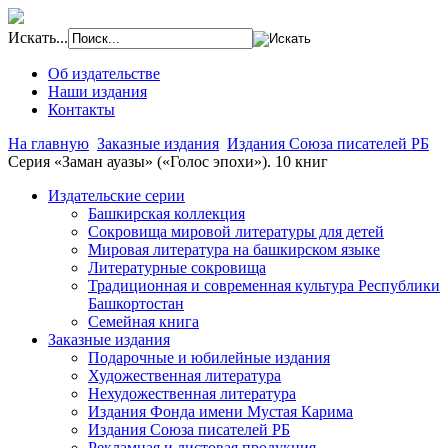
Искать...
Об издательстве
Наши издания
Контакты
На главную
Заказные издания
Издания Союза писателей РБ
Серия «Заман ауазы» («Голос эпохи»). 10 книг
Издательские серии
Башкирская коллекция
Сокровища мировой литературы для детей
Мировая литература на башкирском языке
Литературные сокровища
Традиционная и современная культура Республики
Башкортостан
Семейная книга
Заказные издания
Подарочные и юбилейные издания
Художественная литература
Нехудожественная литература
Издания Фонда имени Мустая Карима
Издания Союза писателей РБ
Рекламная и листовая продукция