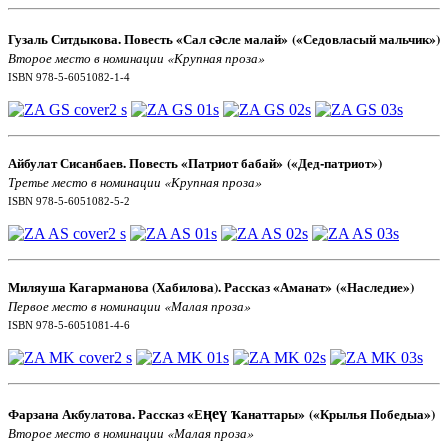
ә
Гузаль Ситдыкова. Повесть «Сал с
сле малай
»
(«Седовласый мальчик»)
Второе место в номинации «Крупная проза»
ISBN 978-5-6051082-1-4
Айбулат Сисанбаев. Повесть «Патриот бабай
»
(«Дед-патриот»)
Третье место в номинации «Крупная проза»
ISBN 978-5-6051082-5-2
Миляуша Кагарманова (Хабилова). Рассказ «Аманат
»
(«Наследие»)
Первое место в номинации «Малая проза»
ISBN
978-5-6051081-4-6
ңеү ҡ
Фарзана Акбулатова. Рассказ «Е
анаттары
»
(«Крылья Победыа»)
Второе место в номинации «Малая проза»